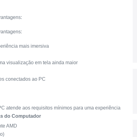
vantagens:
vantagens:
eriência mais imersiva
ma visualização em tela ainda maior
tes conectados ao PC
 PC atende aos requisitos mínimos para uma experiência
as do Computador
ente AMD
o)