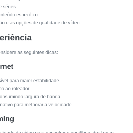
e séries.
onteúdo específico.
ção e as opções de qualidade de vídeo.
eriência
nsidere as seguintes dicas:
rnet
el para maior estabilidade.
mo ao roteador.
onsumindo largura de banda.
nativo para melhorar a velocidade.
ming
idade de vídeo para encontrar o equilíbrio ideal entre