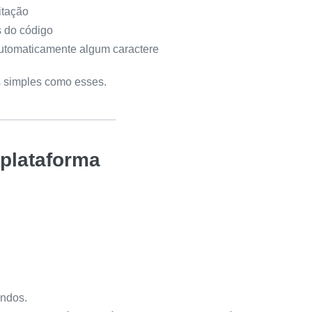
itação
s do código
 automaticamente algum caractere
s simples como esses.
 plataforma
undos.