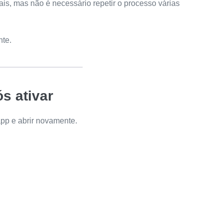
ais, mas não é necessário repetir o processo várias
te.
ós ativar
pp e abrir novamente.