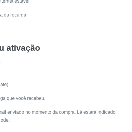
ternet estável
a da recarga.
ou ativação
:
ate)
rga que você recebeu.
ail enviado no momento da compra. Lá estará indicado
Code.