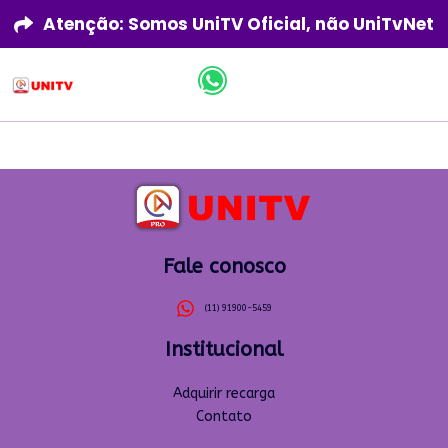
Atenção: Somos UniTV Oficial, não UniTvNet
Fale conosco
(11) 91900-5459
Institucional
Adquirir recarga
Contato