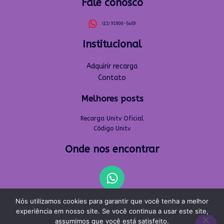
Fale conosco
(11) 91900-5459
Institucional
Adquirir recarga
Contato
Melhores posts
Recarga Unitv Oficial
Código Unitv
Onde nos encontrar
Nós utilizamos cookies para garantir que você tenha a melhor
experiência em nosso site. Se você continua a usar este site,
Copyright 2024-2025 Unitv Recarga©. Todos os direitos
reservados.
assumimos que você está satisfeito.